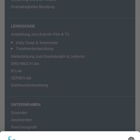
Dramaturgische Beratung
LEHRGÄNGE
Ausbildung zum Autor/in Film & TV
Daily Soap & Telenovela
Treatmententwicklung
Weiterbildung zum Dramaturg/in & Lektor/in
DREHBUCH.lab
KI.Lab
SERIEN.lab
Drehbuchentwicklung
UNTERNEHMEN
Dozenten
Absolventen
Branchengäste
News