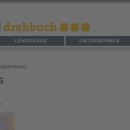
LEHRGÄNGE
UNTERNEHMEN
GEBURTSTAG
G
h