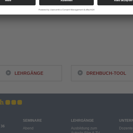
LEHRGÄNGE
DREHBUCH-TOOL
SEMINARE
LEHRGÄNGE
UNTER
 36
Abend
Ausbildung zum
Dozente
Autor/in Film & TV