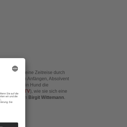
 am 8.4.25 eine Zeitreise durch
htete von den Anfängen, Absolvent
 gibt, wenn ein Hund die
 für Film & TV
), wie sie sich eine
d Dramaturgin
Birgit Wittemann
.