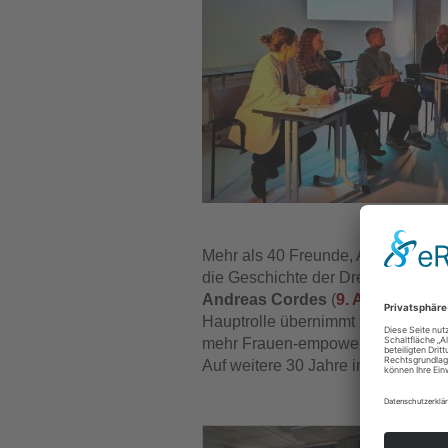
Mehr als 40 Freunde, Absolvent/i
die Geschichte der Drehbuchschul
Andreas Cordes
(
9. Ausbildung 
Hauptrolle übernimmt (Lassie 2) u
mehr Frauen-empowerte Filmwelt 
Auf weitere 30 Jahre im Dienste g