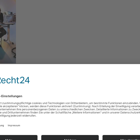
nnen und Dozent/innen der Master School Drehbuch unternahmen
e. Anlass war der 30. Geburtstag. Gründer
Oliver Schütte
beric
zum Autor/in für Film & TV
) darüber, welche Anforderungen es
nd Teilnehmerin
Julia Nieswandt
(33.Ausbildung zum Autor/in
wünscht. Das ganze souverän moderiert von MSD-Dozentin un
uter Filmgeschichten!