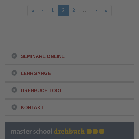
«
‹
1
2
3
…
›
»
SEMINARE ONLINE
LEHRGÄNGE
DREHBUCH-TOOL
KONTAKT