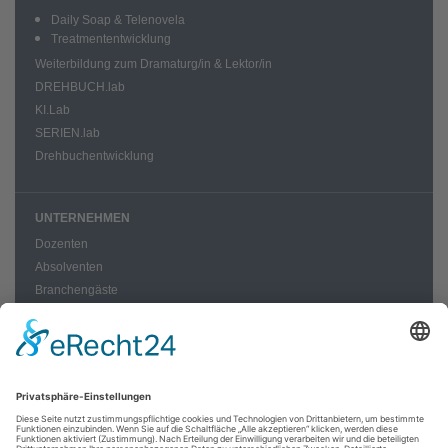
Daily Soap & Telenovela
Treatmententwicklung
Weiterbildung zum Dramaturg/in & Lektor/in
DREHBUCH.lab
KI.Lab
SERIEN.lab
Drehbuchentwicklung
UNTERNEHMEN
Dozenten
Absolventen
Branchengäste
News
Blog zur Welt
Verlag | Edition
Über Uns
Leitbild